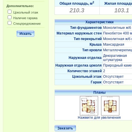
2
Общая площадь, м
Жилая площадь
Дополнительно:
210.3
103.1
Цокольный этаж
Наличие гаража
Характеристики
Спецпредложение
Тип фундаментов
Монолитные ж/б
Материал наружных стен
Пенобетон 400 
Тип перекрытий
Монолитная ж/б 
Крыша
Мансардная
Тип кровли
Металлочерепи
Декоративная
Наружная отделка
штукатурка
Наружная отделка цоколя
Природный каме
Количество этажей
2
Цокольный этаж
Отсутствует
Гараж
Отсутствует
Планы
Нажмите для увеличения